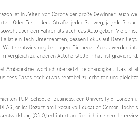
Amazon ist in Zeiten von Corona der große Gewinner, auch we
ierten. Oder Tesla: Jede Straße, jeder Gehweg, ja jede Rad
 sowohl über den Fahrer als auch das Auto geben. Vielen ist
 ist ein Tech-Unternehmen, dessen Fokus auf Daten liegt. S
r Weiterentwicklung beitragen. Die neuen Autos werden intel
im Vergleich zu anderen Autoherstellern hat, ist gravierend
et Ambidextrie, wörtlich übersetzt Beidhändigkeit. Das ist a
usiness Cases noch etwas rentabel zu erhalten und gleichze
ierten TUM School of Business, der University of London un
 AG, er ist Dozent am Executive Education Center, Techni
onsentwicklung (GfeO) erläutert ausführlich in einem Inter