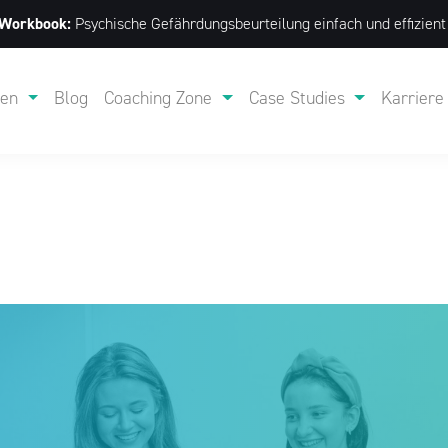
 Workbook:
Psychische Gefährdungs­beurteilung einfach und effizien
gen
Blog
Coaching Zone
Case Studies
Karriere