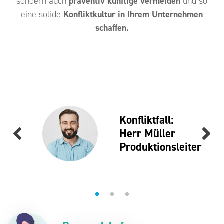
sondern auch
präventiv künftige vermeiden
und so
eine solide
Konfliktkultur in Ihrem Unternehmen
schaffen.
n
lt.
k
Konfliktfall:
ter,
Herr Müller
m
Produktionsleiter
he