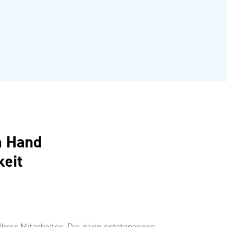
n Hand
keit
Ihrer Mitarbeiter. Die darin entstandenen