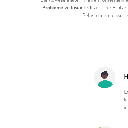
Probleme zu lösen
reduziert die Fehlzei
Belastungen besser z
H
E
k
i