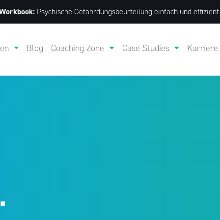
 Workbook:
Psychische Gefährdungs­beurteilung einfach und effizien
gen
Blog
Coaching Zone
Case Studies
Karriere
.