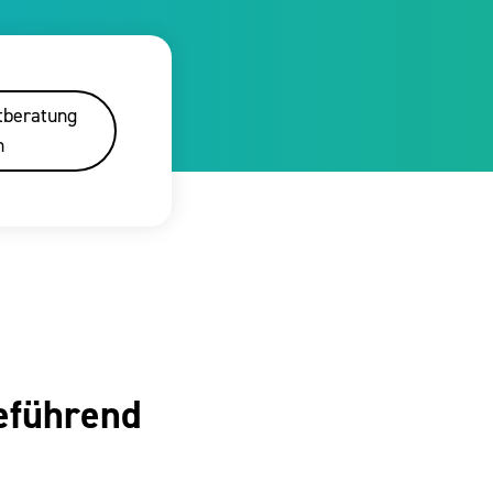
tberatung
n
reführend