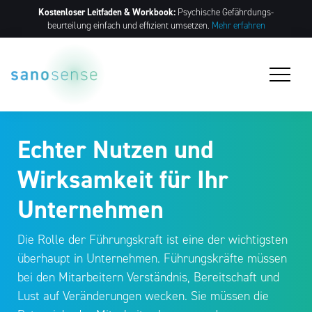
Kostenloser Leitfaden & Workbook:
Psychische Gefährdungs­
beurteilung einfach und effizient umsetzen.
Mehr erfahren
Echter Nutzen und
Wirksamkeit für Ihr
Unternehmen
Die Rolle der Führungskraft ist eine der wichtigsten
überhaupt in Unternehmen. Führungskräfte müssen
bei den Mitarbeitern Verständnis, Bereitschaft und
Lust auf Veränderungen wecken. Sie müssen die