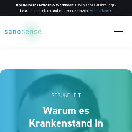
Kostenloser Leitfaden & Workbook:
Psychische Gefährdungs­
beurteilung einfach und effizient umsetzen.
Mehr erfahren
GESUNDHEIT
Warum es
Krankenstand in